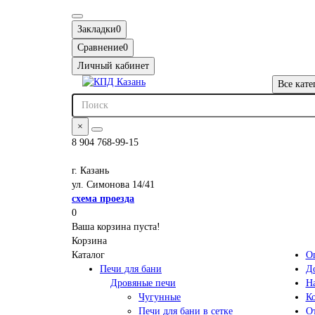
Закладки
0
Сравнение
0
Личный кабинет
Все кате
×
8 904 768-99-15
г. Казань
ул. Симонова 14/41
схема проезда
0
Ваша корзина пуста!
Корзина
Каталог
О
Печи для бани
Д
Дровяные печи
Н
Чугунные
К
Печи для бани в сетке
О