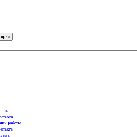
гории
плата
оставка
аши работы
онтакты
тзывы