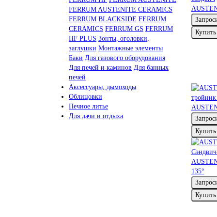
AUSTENI
FERRUM AUSTENITE CERAMICS
FERRUM BLACKSIDE
FERRUM
Запрос
CERAMICS
FERRUM GS
FERRUM
Купить
HF PLUS
Зонты, оголовки,
заглушки
Монтажные элементы
Баки
Для газового оборудования
Для печей и каминов
Для банных
печей
Аксессуары, дымоходы
Облицовки
Печное литье
AUSTENI
Для дачи и отдыха
Запрос
Купить
AUSTEN
135°
Запрос
Купить