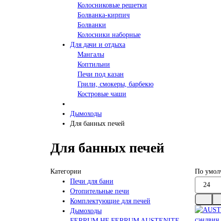
Колосниковые решетки
Болванка-кирпич
Болванки
Колосники наборные
Для дачи и отдыха
Мангалы
Коптильни
Печи под казан
Грили, смокеры, барбекю
Костровые чаши
Дымоходы
Для банных печей
Для банных печей
Категории
По умол
Печи для бани
Отопительные печи
Комплектующие для печей
Дымоходы
FERRUM HF
FERRUM AUSTENITE