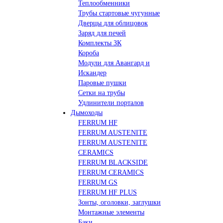
Теплообменники
Трубы стартовые чугунные
Дверцы для облицовок
Заряд для печей
Комплекты ЗК
Короба
Модули для Авангард и
Искандер
Паровые пушки
Сетки на трубы
Удлинители порталов
Дымоходы
FERRUM HF
FERRUM AUSTENITE
FERRUM AUSTENITE
CERAMICS
FERRUM BLACKSIDE
FERRUM CERAMICS
FERRUM GS
FERRUM HF PLUS
Зонты, оголовки, заглушки
Монтажные элементы
Баки