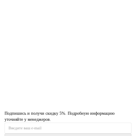
В корзину
Быстрый заказ
Комплект GFS ЗК 40 (М) Президент 1150/40/50 Талькохлорит
258 800.0 руб.
В корзину
Быстрый заказ
Подпишись и получи скидку 5%. Подробную информацию
уточняйте у менеджеров.