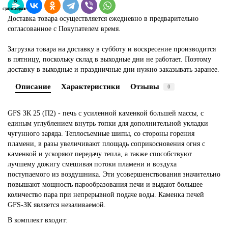
В
В
сравнение
закладки
Доставка товара осуществляется ежедневно в предварительно
согласованное с Покупателем время.
Загрузка товара на доставку в субботу и воскресение производится
в пятницу, поскольку склад в выходные дни не работает. Поэтому
доставку в выходные и праздничные дни нужно заказывать заранее.
Описание
Характеристики
Отзывы
0
GFS ЗК 25 (П2) - печь с усиленной каменкой большей массы, с
единым углублением внутрь топки для дополнительной укладки
чугунного заряда. Теплосъемные шипы, со стороны горения
пламени, в разы увеличивают площадь соприкосновения огня с
каменкой и ускоряют передачу тепла, а также способствуют
лучшему дожигу смешивая потоки пламени и воздуха
поступаемого из воздушника. Эти усовершенствования значительно
повышают мощность парообразования печи и выдают большее
количество пара при непрерывной подаче воды. Каменка печей
GFS-ЗК является незаливаемой.
В комплект входит: