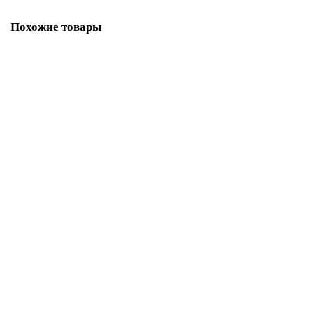
Похожие товары
Комплект Гром 30 (П2) Президент 1020/60 Талькомагнезит
340 900.0 руб.
В корзину
Быстрый заказ
Комплект GFS ЗК 30 (М) Президент 1000/40/50 Талькохлорит
202 900.0 руб.