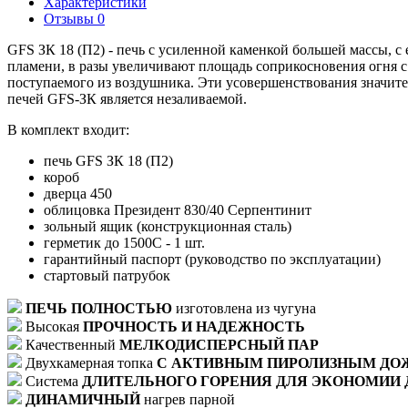
Характеристики
Отзывы
0
GFS ЗК 18 (П2) - печь с усиленной каменкой большей массы, 
пламени, в разы увеличивают площадь соприкосновения огня с
поступаемого из воздушника. Эти усовершенствования значит
печей GFS-ЗК является незаливаемой.
В комплект входит:
печь GFS ЗК 18 (П2)
короб
дверца 450
облицовка Президент 830/40 Серпентинит
зольный ящик (конструкционная сталь)
герметик до 1500С - 1 шт.
гарантийный паспорт (руководство по эксплуатации)
стартовый патрубок
ПЕЧЬ ПОЛНОСТЬЮ
изготовлена из чугуна
Высокая
ПРОЧНОСТЬ И НАДЕЖНОСТЬ
Качественный
МЕЛКОДИСПЕРСНЫЙ ПАР
Двухкамерная топка
С АКТИВНЫМ ПИРОЛИЗНЫМ ДО
Система
ДЛИТЕЛЬНОГО ГОРЕНИЯ ДЛЯ ЭКОНОМИИ 
ДИНАМИЧНЫЙ
нагрев парной