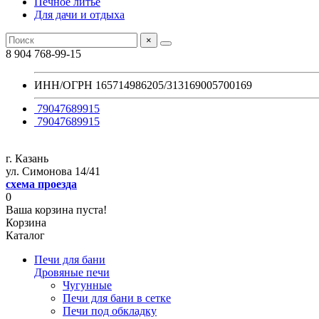
Печное литье
Для дачи и отдыха
×
8 904 768-99-15
ИНН/ОГРН 165714986205/313169005700169
79047689915
79047689915
г. Казань
ул. Симонова 14/41
схема проезда
0
Ваша корзина пуста!
Корзина
Каталог
Печи для бани
Дровяные печи
Чугунные
Печи для бани в сетке
Печи под обкладку