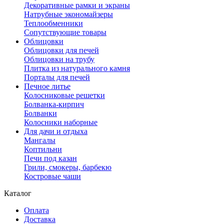
Декоративные рамки и экраны
Натрубные экономайзеры
Теплообменники
Сопутствующие товары
Облицовки
Облицовки для печей
Облицовки на трубу
Плитка из натурального камня
Порталы для печей
Печное литье
Колосниковые решетки
Болванка-кирпич
Болванки
Колосники наборные
Для дачи и отдыха
Мангалы
Коптильни
Печи под казан
Грили, смокеры, барбекю
Костровые чаши
Каталог
Оплата
Доставка