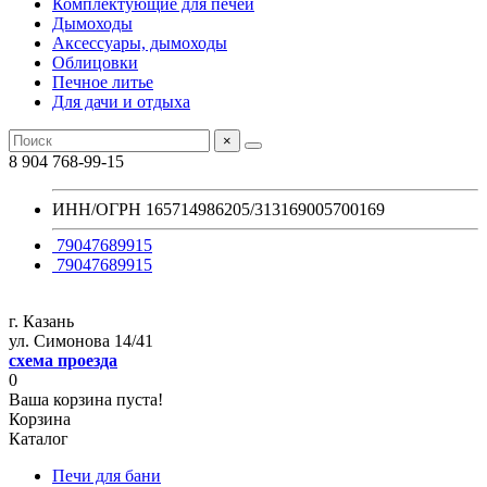
Комплектующие для печей
Дымоходы
Аксессуары, дымоходы
Облицовки
Печное литье
Для дачи и отдыха
×
8 904 768-99-15
ИНН/ОГРН 165714986205/313169005700169
79047689915
79047689915
г. Казань
ул. Симонова 14/41
схема проезда
0
Ваша корзина пуста!
Корзина
Каталог
Печи для бани