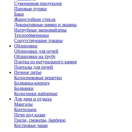
Сувенирная продукция
Паровые пушки
Баки
Жаростойкие стекла
Декоративные рамки и экраны
Натрубные экономайзеры
Теплообменники
Сопутствующие товары
Облицовки
Облицовки для печей
Облицовки на трубу
Плитка из натурального камня
Порталы для печей
Печное литье
Колосниковые решетки
Болванка-кирпич
Болванки
Колосники наборные
Для дачи и отдыха
Мангалы
Коптильни
Печи под казан
Грили, смокеры, барбекю
Костровые чаши