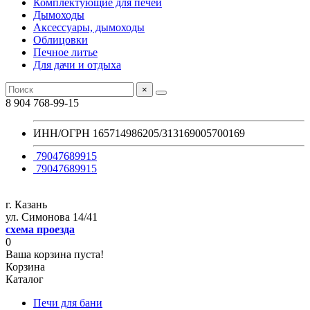
Комплектующие для печей
Дымоходы
Аксессуары, дымоходы
Облицовки
Печное литье
Для дачи и отдыха
×
8 904 768-99-15
ИНН/ОГРН 165714986205/313169005700169
79047689915
79047689915
г. Казань
ул. Симонова 14/41
схема проезда
0
Ваша корзина пуста!
Корзина
Каталог
Печи для бани