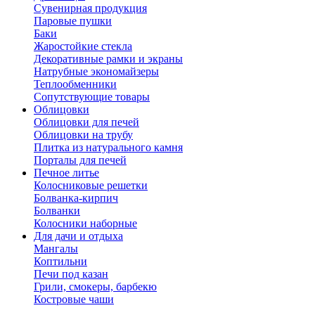
Сувенирная продукция
Паровые пушки
Баки
Жаростойкие стекла
Декоративные рамки и экраны
Натрубные экономайзеры
Теплообменники
Сопутствующие товары
Облицовки
Облицовки для печей
Облицовки на трубу
Плитка из натурального камня
Порталы для печей
Печное литье
Колосниковые решетки
Болванка-кирпич
Болванки
Колосники наборные
Для дачи и отдыха
Мангалы
Коптильни
Печи под казан
Грили, смокеры, барбекю
Костровые чаши