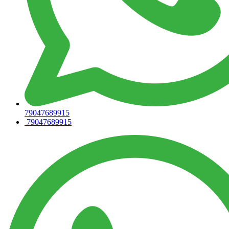
79047689915
79047689915