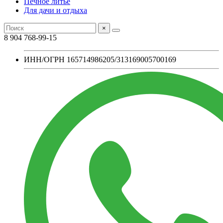
Печное литье
Для дачи и отдыха
×
8 904 768-99-15
ИНН/ОГРН 165714986205/313169005700169