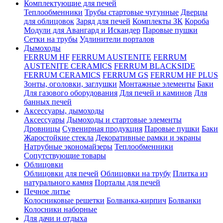
Комплектующие для печей
Теплообменники
Трубы стартовые чугунные
Дверцы
для облицовок
Заряд для печей
Комплекты ЗК
Короба
Модули для Авангард и Искандер
Паровые пушки
Сетки на трубы
Удлинители порталов
Дымоходы
FERRUM HF
FERRUM AUSTENITE
FERRUM
AUSTENITE CERAMICS
FERRUM BLACKSIDE
FERRUM CERAMICS
FERRUM GS
FERRUM HF PLUS
Зонты, оголовки, заглушки
Монтажные элементы
Баки
Для газового оборудования
Для печей и каминов
Для
банных печей
Аксессуары, дымоходы
Аксессуары
Дымоходы и стартовые элементы
Дровницы
Сувенирная продукция
Паровые пушки
Баки
Жаростойкие стекла
Декоративные рамки и экраны
Натрубные экономайзеры
Теплообменники
Сопутствующие товары
Облицовки
Облицовки для печей
Облицовки на трубу
Плитка из
натурального камня
Порталы для печей
Печное литье
Колосниковые решетки
Болванка-кирпич
Болванки
Колосники наборные
Для дачи и отдыха