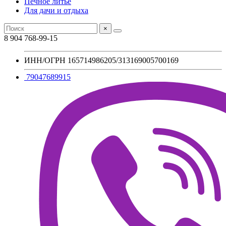
Печное литье
Для дачи и отдыха
×
8 904 768-99-15
ИНН/ОГРН 165714986205/313169005700169
79047689915