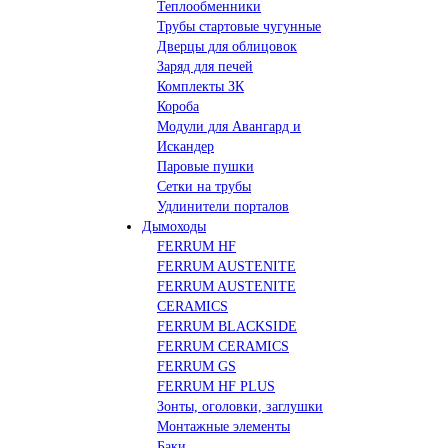
Теплообменники
Трубы стартовые чугунные
Дверцы для облицовок
Заряд для печей
Комплекты ЗК
Короба
Модули для Авангард и
Искандер
Паровые пушки
Сетки на трубы
Удлинители порталов
Дымоходы
FERRUM HF
FERRUM AUSTENITE
FERRUM AUSTENITE
CERAMICS
FERRUM BLACKSIDE
FERRUM CERAMICS
FERRUM GS
FERRUM HF PLUS
Зонты, оголовки, заглушки
Монтажные элементы
Баки