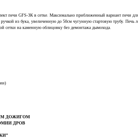
плект печи GFS-ЗК в сетке. Максимально приближенный вариант печи д
 ручкой из бука, увеличенную до 50см чугунную стартовую трубу. Печь 
ной сетки на каменную облицовку без демонтажа дымохода.
ции)
ЫМ ДОЖИГОМ
ОМИИ ДРОВ
КИ”