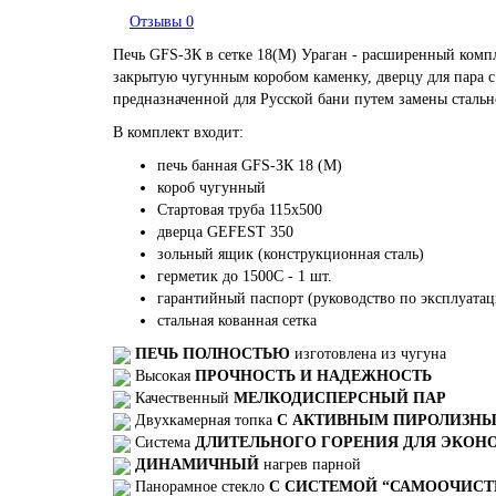
Отзывы
0
Печь GFS-ЗК в сетке 18(М) Ураган - расширенный ком
закрытую чугунным коробом каменку, дверцу для пара с
предназначенной для Русской бани путем замены сталь
В комплект входит:
печь банная GFS-ЗК 18 (М)
короб чугунный
Стартовая труба 115х500
дверца GEFEST 350
зольный ящик (конструкционная сталь)
герметик до 1500С - 1 шт.
гарантийный паспорт (руководство по эксплуата
стальная кованная сетка
ПЕЧЬ ПОЛНОСТЬЮ
изготовлена из чугуна
Высокая
ПРОЧНОСТЬ И НАДЕЖНОСТЬ
Качественный
МЕЛКОДИСПЕРСНЫЙ ПАР
Двухкамерная топка
С АКТИВНЫМ ПИРОЛИЗН
Система
ДЛИТЕЛЬНОГО ГОРЕНИЯ ДЛЯ ЭКОН
ДИНАМИЧНЫЙ
нагрев парной
Панорамное стекло
С СИСТЕМОЙ “САМООЧИСТ