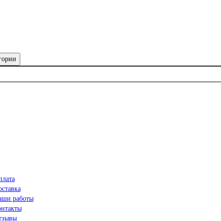
гории
плата
оставка
аши работы
онтакты
тзывы