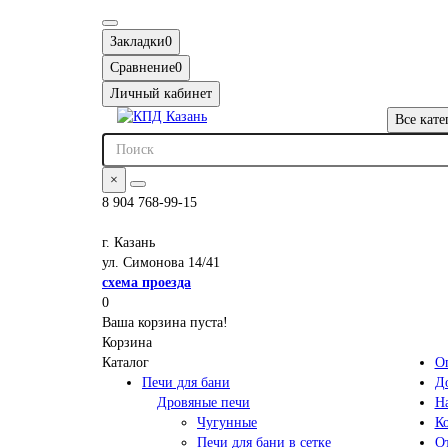
Закладки
0
Сравнение
0
Личный кабинет
Все кате
×
8 904 768-99-15
г. Казань
ул. Симонова 14/41
схема проезда
0
Ваша корзина пуста!
Корзина
Каталог
О
Печи для бани
Д
Дровяные печи
Н
Чугунные
К
Печи для бани в сетке
О