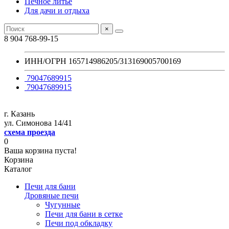
Печное литье
Для дачи и отдыха
×
8 904 768-99-15
ИНН/ОГРН 165714986205/313169005700169
79047689915
79047689915
г. Казань
ул. Симонова 14/41
схема проезда
0
Ваша корзина пуста!
Корзина
Каталог
Печи для бани
Дровяные печи
Чугунные
Печи для бани в сетке
Печи под обкладку