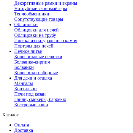
Декоративные рамки и экраны
Натрубные экономайзеры
Теплообменники
Сопутствующие товары
Облицовки
Облицовки для печей
Облицовки на трубу
Плитка из натурального камня
Порталы для печей
Печное литье
Колосниковые решетки
Болванка-кирпич
Болванки
Колосники наборные
Для дачи и отдыха
Мангалы
Коптильни
Печи под казан
Грили, смокеры, барбекю
Костровые чаши
Каталог
Оплата
Доставка