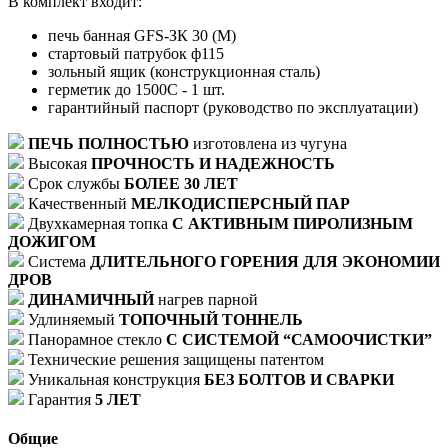
В комплект входит:
печь банная GFS-ЗК 30 (М)
стартовый патрубок ф115
зольный ящик (конструкционная сталь)
герметик до 1500С - 1 шт.
гарантийный паспорт (руководство по эксплуатации)
ПЕЧЬ ПОЛНОСТЬЮ
изготовлена из чугуна
Высокая
ПРОЧНОСТЬ И НАДЕЖНОСТЬ
Срок службы
БОЛЕЕ 30 ЛЕТ
Качественный
МЕЛКОДИСПЕРСНЫЙ ПАР
Двухкамерная топка
С АКТИВНЫМ ПИРОЛИЗНЫМ
ДОЖИГОМ
Система
ДЛИТЕЛЬНОГО ГОРЕНИЯ ДЛЯ ЭКОНОМИИ
ДРОВ
ДИНАМИЧНЫЙ
нагрев парной
Удлиняемый
ТОПОЧНЫЙ ТОННЕЛЬ
Панорамное стекло
С СИСТЕМОЙ “САМООЧИСТКИ”
Технические решения защищены патентом
Уникальная конструкция
БЕЗ БОЛТОВ И СВАРКИ
Гарантия
5 ЛЕТ
Общие