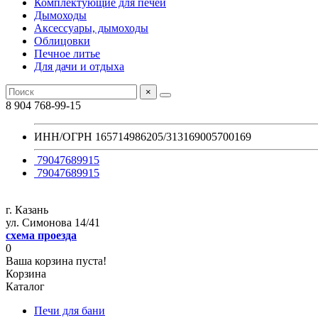
Комплектующие для печей
Дымоходы
Аксессуары, дымоходы
Облицовки
Печное литье
Для дачи и отдыха
×
8 904 768-99-15
ИНН/ОГРН 165714986205/313169005700169
79047689915
79047689915
г. Казань
ул. Симонова 14/41
схема проезда
0
Ваша корзина пуста!
Корзина
Каталог
Печи для бани