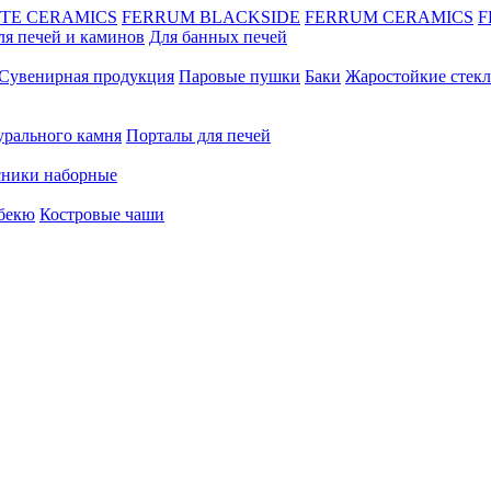
TE CERAMICS
FERRUM BLACKSIDE
FERRUM CERAMICS
F
ля печей и каминов
Для банных печей
Сувенирная продукция
Паровые пушки
Баки
Жаростойкие стекл
урального камня
Порталы для печей
сники наборные
рбекю
Костровые чаши