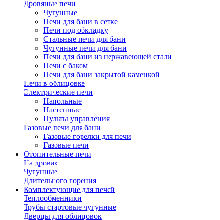
Дровяные печи
Чугунные
Печи для бани в сетке
Печи под обкладку
Стальные печи для бани
Чугунные печи для бани
Печи для бани из нержавеющей стали
Печи с баком
Печи для бани закрытой каменкой
Печи в облицовке
Электрические печи
Напольные
Настенные
Пульты управления
Газовые печи для бани
Газовые горелки для печи
Газовые печи
Отопительные печи
На дровах
Чугунные
Длительного горения
Комплектующие для печей
Теплообменники
Трубы стартовые чугунные
Дверцы для облицовок