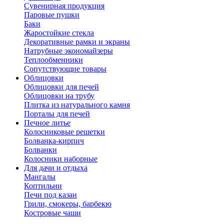
Сувенирная продукция
Паровые пушки
Баки
Жаростойкие стекла
Декоративные рамки и экраны
Натрубные экономайзеры
Теплообменники
Сопутствующие товары
Облицовки
Облицовки для печей
Облицовки на трубу
Плитка из натурального камня
Порталы для печей
Печное литье
Колосниковые решетки
Болванка-кирпич
Болванки
Колосники наборные
Для дачи и отдыха
Мангалы
Коптильни
Печи под казан
Грили, смокеры, барбекю
Костровые чаши