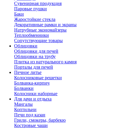
Сувенирная продукция
Паровые пушки
Баки
Жаростойкие стекла
Декоративные рамки и экраны
Натрубные экономайзеры
Теплообменники
Сопутствующие товары
Облицовки
Облицовки для печей
Облицовки на трубу
Плитка из натурального камня
Порталы для печей
Печное литье
Колосниковые решетки
Болванка-кирпич
Болванки
Колосники наборные
Для дачи и отдыха
Мангалы
Коптильни
Печи под казан
Грили, смокеры, барбекю
Костровые чаши