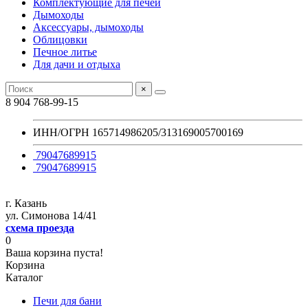
Комплектующие для печей
Дымоходы
Аксессуары, дымоходы
Облицовки
Печное литье
Для дачи и отдыха
×
8 904 768-99-15
ИНН/ОГРН 165714986205/313169005700169
79047689915
79047689915
г. Казань
ул. Симонова 14/41
схема проезда
0
Ваша корзина пуста!
Корзина
Каталог
Печи для бани