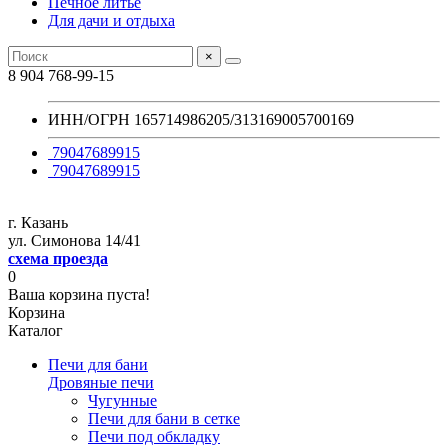
Печное литье
Для дачи и отдыха
×
8 904 768-99-15
ИНН/ОГРН 165714986205/313169005700169
79047689915
79047689915
г. Казань
ул. Симонова 14/41
схема проезда
0
Ваша корзина пуста!
Корзина
Каталог
Печи для бани
Дровяные печи
Чугунные
Печи для бани в сетке
Печи под обкладку