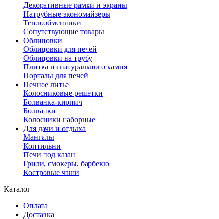
Декоративные рамки и экраны
Натрубные экономайзеры
Теплообменники
Сопутствующие товары
Облицовки
Облицовки для печей
Облицовки на трубу
Плитка из натурального камня
Порталы для печей
Печное литье
Колосниковые решетки
Болванка-кирпич
Болванки
Колосники наборные
Для дачи и отдыха
Мангалы
Коптильни
Печи под казан
Грили, смокеры, барбекю
Костровые чаши
Каталог
Оплата
Доставка