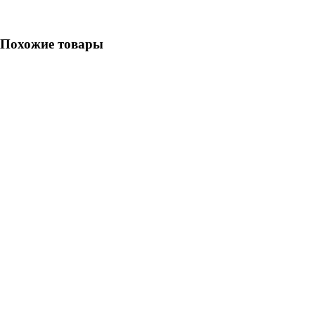
Похожие товары
ПарЛайт 15 ДТ-3
23 200.0 руб.
В корзину
Быстрый заказ
Печь-камин "Викинг 15" Д2 Сетчатый кожух
39 300.0 руб.